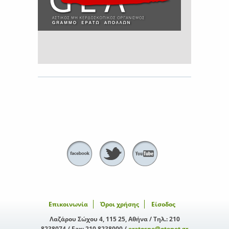
Επικοινωνία
Όροι χρήσης
Είσοδος
Λαζάρου Σώχου 4, 115 25, Αθήνα / Τηλ.: 210
8238074 / Fax: 210 8238000 /
eratospe@otenet.gr