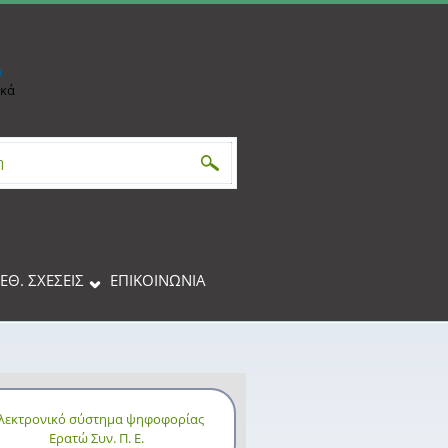
h
ικά
αναζήτησης
ΙΕΘ. ΣΧΕΣΕΙΣ
ΕΠΙΚΟΙΝΩΝΊΑ
λεκτρονικό σύστημα ψηφοφορίας
Ερατώ Συν. Π. Ε.