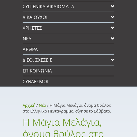
ΣΥΓΓΕΝΙΚΆ ΔΙΚΑΙΩΜΑΤΑ
ΔΙΚΑΙΟΥΧΟΙ
XΡΉΣΤΕΣ
ΝΕΑ
ΑΡΘΡΑ
ΔΙΕΘ. ΣΧΕΣΕΙΣ
ΕΠΙΚΟΙΝΩΝΊΑ
ΣΎΝΔΕΣΜΟΙ
Αρχική
/
Νέα
/
Η Μάγια Μελάγια, όνομα θρύλος
στο Ελληνικό Πεντάγραμμο, σίγησε το Σάββατο.
Η Μάγια Μελάγια,
όνομα θρύλος στο