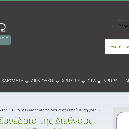
Englis
Ελλην
Φόρμα 
ΔΙΚΑΙΩΜΑΤΑ
ΔΙΚΑΙΟΥΧΟΙ
XΡΉΣΤΕΣ
ΝΕΑ
ΑΡΘΡΑ
Δ
 της Διεθνούς Ένωσης για τη Μουσική Εκπαίδευση (ISME)
Συνέδριο της Διεθνούς
Η