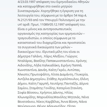
4/23.03.1997 απόφαση του Ειρηνοδικείου Αθηνών
και καταχωρήθηκε στο οικείο μητρώο
Συνεταιρισμών. Χορηγήθηκε η έγκριση για τη
λειτουργία του, σύμφωνα με το άρθρο 54 παρ.4,
Ν.2121/93 από τον Υπουργό Πολιτισμού με την
υπ’ αριθ. Πρωτ. 11089/05.12.1997 απόφασή του.
Είναι ο μόνος και αντιπροσωπευτικός
οργανισμός της κατηγορίας των ερμηνευτών –
τραγουδιστών, ο οποίος σύμφωνα με το
καταστατικό του διαχειρίζεται και προστατεύει
τα συγγενικά δικαιώματα των μελών –
δικαιούχων του. Ιδρυτικά μέλη του είναι oι
Δήμητρα Γαλάνη , Χάρις Αλεξίου, Γιώργος
Νταλάρας, Βασίλης Παπακωνσταντίνου, Χρόνης
Αιδονίδης, Λήδα Χαλκιαδάκη, Ειρήνη Παππά,
Κωνσταντίνα, Δανάη, Καίτη Γκρέυ, Αντύπας,
Άλκιστις Πρωτοψάλτη, Λίτσα Διαμάντη, Γλυκερία,
Αντζελα Δημητρίου, Στάθης Αγγελόπουλος, Ελένη
Δήμου, Καίτη Γαρμπή, Λευτέρης Πανταζής, Δόμνα
Σαμίου, Σταμάτης Γονίδης, Κατερίνα Στανίση,
Σοφία Βόσσου, Χρήστος Δάντης, Ηλίας
Κλωναρίδης, Μαρινέλλα,Μανόλης Μητσιάς, Νένα
Βενετσάνου, Νίκος Καρβέλας, Άννα Βίσση, Νάνα
Μούσχουρη, Θέμης Αδαμαντίδης, Πίτσα